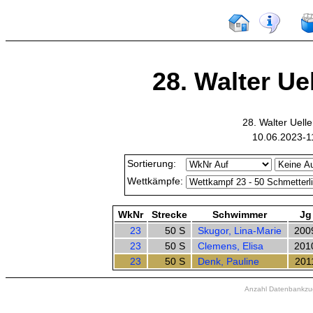
28. Walter Ue
28. Walter Uel
10.06.2023-1
Sortierung:
Wettkämpfe:
WkNr
Strecke
Schwimmer
Jg
23
50 S
Skugor, Lina-Marie
200
23
50 S
Clemens, Elisa
201
23
50 S
Denk, Pauline
201
Anzahl Datenbankzugr