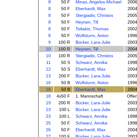
8
50 F
Minas, Angelos-Michael
200
8
50 F
Eberhardt, Max
200
8
50 F
Stergiadis, Christos
200
8
50 F
Heynen, Till
200
8
50 F
Tsiliakis, Thomas
200
8
50 F
Wolfsturm, Anton
199
9
100 R
Bücker, Lara-Julie
200
10
100 R
Heynen, Till
200
10
100 R
Stergiadis, Christos
200
11
50 S
Schwarz, Annika
199
12
50 S
Eberhardt, Max
200
13
200 F
Bücker, Lara-Julie
200
16
50 B
Wolfsturm, Anton
199
16
50 B
Eberhardt, Max
200
18
4x50 F
1. Mannschaft
Offe
19
200 R
Bücker, Lara-Julie
200
23
100 L
Bücker, Lara-Julie
200
23
100 L
Schwarz, Annika
199
25
50 F
Schwarz, Annika
199
26
50 F
Eberhardt, Max
200
27
100 F
Bücker, Lara-Julie
200