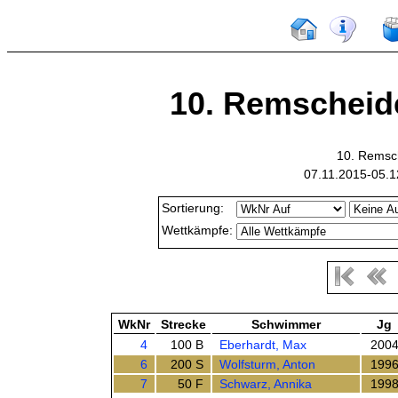
10. Remschei
10. Remsc
07.11.2015-05.1
Sortierung:
Wettkämpfe:
WkNr
Strecke
Schwimmer
Jg
4
100 B
Eberhardt, Max
200
6
200 S
Wolfsturm, Anton
199
7
50 F
Schwarz, Annika
199