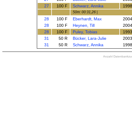
27
100 F
Schwarz, Annika
199
50m: 00:31,26 |
28
100 F
Eberhardt, Max
200
28
100 F
Heynen, Till
200
28
100 F
Puley, Tobias
199
31
50 R
Bücker, Lara-Julie
200
31
50 R
Schwarz, Annika
199
Anzahl Datenbankzugr