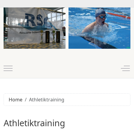
Mobile Menu Toggle
Off
Home
Athletiktraining
D
Athletiktraining