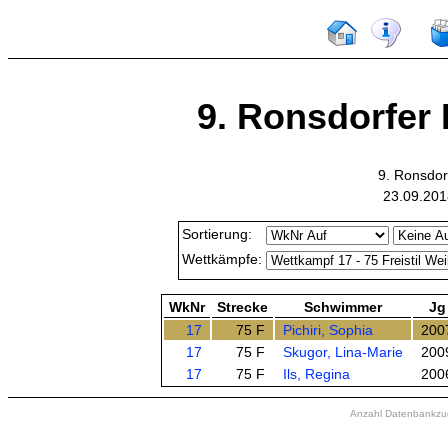
9. Ronsdorfer 
9. Ronsdor
23.09.201
Sortierung:
Wettkämpfe:
WkNr
Strecke
Schwimmer
Jg
17
75 F
Pichiri, Sophia
200
17
75 F
Skugor, Lina-Marie
200
17
75 F
Ils, Regina
200
Anzahl Datenbankzugr