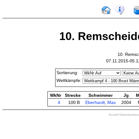
10. Remschei
10. Remsc
07.11.2015-05.1
Sortierung:
Wettkämpfe:
WkNr
Strecke
Schwimmer
Jg
M
4
100 B
Eberhardt, Max
2004
Anzahl Datenbankzugr