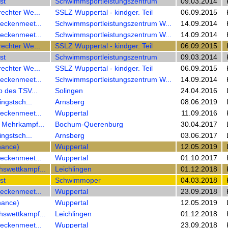
st
Schwimmsportleistungszentrum
09.03.2014
rechter We...
SSLZ Wuppertal - kindger. Teil
06.09.2015
reckenmeet...
Schwimmsportleistungszentrum W...
14.09.2014
reckenmeet...
Schwimmsportleistungszentrum W...
14.09.2014
rechter We...
SSLZ Wuppertal - kindger. Teil
06.09.2015
st
Schwimmsportleistungszentrum
09.03.2014
rechter We...
SSLZ Wuppertal - kindger. Teil
06.09.2015
reckenmeet...
Schwimmsportleistungszentrum W...
14.09.2014
p des TSV...
Solingen
24.04.2016
ingstsch...
Arnsberg
08.06.2019
reckenmeet...
Wuppertal
11.09.2016
 Mehrkampf...
Bochum-Querenburg
30.04.2017
ingstsch...
Arnsberg
03.06.2017
hance)
Wuppertal
12.05.2019
reckenmeet...
Wuppertal
01.10.2017
hswettkampf...
Leichlingen
01.12.2018
st
Schwimmoper
04.03.2018
reckenmeet...
Wuppertal
23.09.2018
hance)
Wuppertal
12.05.2019
hswettkampf...
Leichlingen
01.12.2018
reckenmeet...
Wuppertal
23.09.2018