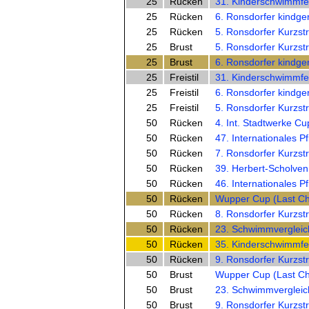
25
Rücken
31. Kinderschwimmfe
25
Rücken
6. Ronsdorfer kindge
25
Rücken
5. Ronsdorfer Kurzst
25
Brust
5. Ronsdorfer Kurzst
25
Brust
6. Ronsdorfer kindge
25
Freistil
31. Kinderschwimmfe
25
Freistil
6. Ronsdorfer kindge
25
Freistil
5. Ronsdorfer Kurzst
50
Rücken
4. Int. Stadtwerke Cu
50
Rücken
47. Internationales Pf
50
Rücken
7. Ronsdorfer Kurzst
50
Rücken
39. Herbert-Scholven
50
Rücken
46. Internationales Pf
50
Rücken
Wupper Cup (Last C
50
Rücken
8. Ronsdorfer Kurzst
50
Rücken
23. Schwimmvergleic
50
Rücken
35. Kinderschwimmfe
50
Rücken
9. Ronsdorfer Kurzst
50
Brust
Wupper Cup (Last C
50
Brust
23. Schwimmvergleic
50
Brust
9. Ronsdorfer Kurzst