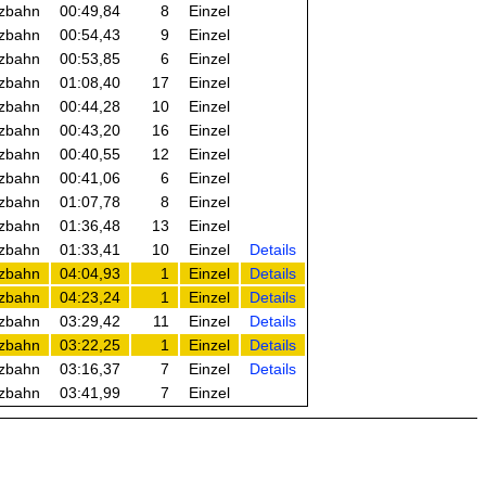
zbahn
00:49,84
8
Einzel
zbahn
00:54,43
9
Einzel
zbahn
00:53,85
6
Einzel
zbahn
01:08,40
17
Einzel
zbahn
00:44,28
10
Einzel
zbahn
00:43,20
16
Einzel
zbahn
00:40,55
12
Einzel
zbahn
00:41,06
6
Einzel
zbahn
01:07,78
8
Einzel
zbahn
01:36,48
13
Einzel
zbahn
01:33,41
10
Einzel
Details
zbahn
04:04,93
1
Einzel
Details
zbahn
04:23,24
1
Einzel
Details
zbahn
03:29,42
11
Einzel
Details
zbahn
03:22,25
1
Einzel
Details
zbahn
03:16,37
7
Einzel
Details
zbahn
03:41,99
7
Einzel