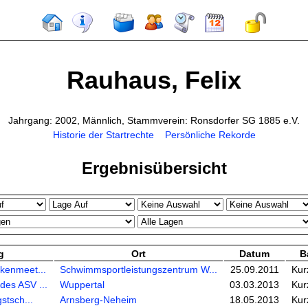
Rauhaus, Felix
Jahrgang: 2002, Männlich, Stammverein: Ronsdorfer SG 1885 e.V.
Historie der Startrechte
Persönliche Rekorde
Ergebnisübersicht
g
Ort
Datum
B
ckenmeet...
Schwimmsportleistungszentrum W...
25.09.2011
Kur
des ASV ...
Wuppertal
03.03.2013
Kur
stsch...
Arnsberg-Neheim
18.05.2013
Kur