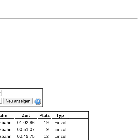
ahn
Zeit
Platz
Typ
zbahn
01:02,86
19
Einzel
zbahn
00:51,07
9
Einzel
zbahn
00:49,75
12
Einzel