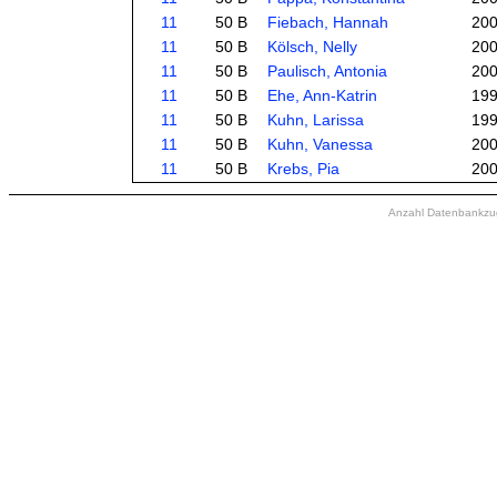
11
50 B
Fiebach, Hannah
20
11
50 B
Kölsch, Nelly
20
11
50 B
Paulisch, Antonia
20
11
50 B
Ehe, Ann-Katrin
19
11
50 B
Kuhn, Larissa
19
11
50 B
Kuhn, Vanessa
20
11
50 B
Krebs, Pia
20
Anzahl Datenbankzugr