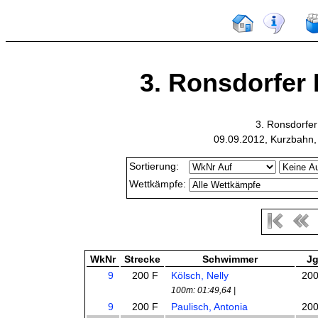
3. Ronsdorfer 
3. Ronsdorfe
09.09.2012, Kurzbahn,
Sortierung:
Wettkämpfe:
WkNr
Strecke
Schwimmer
J
9
200 F
Kölsch, Nelly
20
100m: 01:49,64 |
9
200 F
Paulisch, Antonia
20