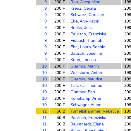
9
200 F
Rau, Jacqueline
19
9
200 F
Kreuz, Cecilia
20
9
200 F
Schwarz, Caroline
19
9
200 F
Ehe, Ann-Katrin
19
9
200 F
Brinks, Julia
19
9
200 F
Paulisch, Franziska
20
9
200 F
Fiebach, Hannah
20
9
200 F
Ehe, Laura-Sophie
19
9
200 F
Bausch, Josefine
20
9
200 F
Kuhn, Larissa
19
10
200 F
Glarmin, Marlin
19
10
200 F
Wolfsturm, Anton
19
10
200 F
Glarmin, Maurice
19
10
200 F
Tsiliakis, Thomas
20
10
200 F
Günther, Ben
20
10
200 F
Könekamp, Arne
20
10
200 F
Schwager, Anton
19
11
50 B
Tumeltshammer, Rebecca
19
11
50 B
Paulisch, Franziska
20
11
50 B
Baumgardt, Elena
20
11
50 B
Pappa, Konstantina
20