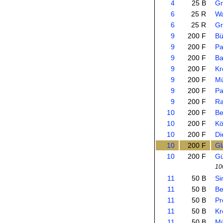
4
25 B
Gr
6
25 R
Wa
6
25 R
Gr
9
200 F
Bü
9
200 F
Pa
9
200 F
Ba
9
200 F
Kr
9
200 F
Mü
9
200 F
Pa
9
200 F
Ra
10
200 F
Be
10
200 F
Kö
10
200 F
Di
10
200 F
Gl
10
200 F
Gü
10
11
50 B
Si
11
50 B
Be
11
50 B
Pr
11
50 B
Kr
11
50 B
Mü