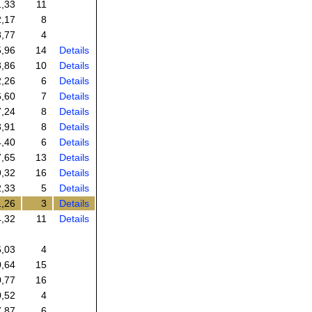
1,33
11
2,17
8
8,77
4
5,96
14
Details
3,86
10
Details
2,26
6
Details
6,60
7
Details
7,24
8
Details
3,91
8
Details
4,40
6
Details
7,65
13
Details
9,32
16
Details
2,33
5
Details
1,26
3
Details
4,32
11
Details
6,03
4
0,64
15
0,77
16
0,52
4
7,87
6