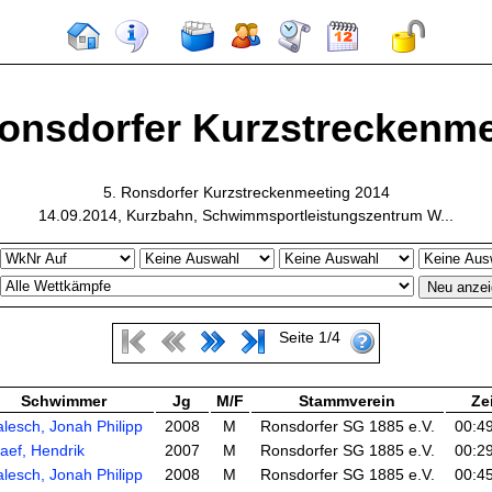
Ronsdorfer Kurzstreckenmee
5. Ronsdorfer Kurzstreckenmeeting 2014
14.09.2014, Kurzbahn, Schwimmsportleistungszentrum W...
Seite 1/4
Schwimmer
Jg
M/F
Stammverein
Zei
lesch, Jonah Philipp
2008
M
Ronsdorfer SG 1885 e.V.
00:4
aef, Hendrik
2007
M
Ronsdorfer SG 1885 e.V.
00:2
lesch, Jonah Philipp
2008
M
Ronsdorfer SG 1885 e.V.
00:4