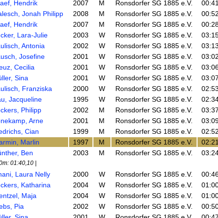
aef, Hendrik
2007
M
Ronsdorfer SG 1885 e.V.
00:4
lesch, Jonah Philipp
2008
M
Ronsdorfer SG 1885 e.V.
00:5
aef, Hendrik
2007
M
Ronsdorfer SG 1885 e.V.
00:2
cker, Lara-Julie
2003
W
Ronsdorfer SG 1885 e.V.
03:1
ulisch, Antonia
2002
W
Ronsdorfer SG 1885 e.V.
03:1
usch, Josefine
2001
W
Ronsdorfer SG 1885 e.V.
03:0
euz, Cecilia
2001
W
Ronsdorfer SG 1885 e.V.
03:0
ller, Sina
2001
W
Ronsdorfer SG 1885 e.V.
03:0
ulisch, Franziska
2000
W
Ronsdorfer SG 1885 e.V.
02:5
u, Jacqueline
1995
W
Ronsdorfer SG 1885 e.V.
02:3
ckers, Philipp
2002
M
Ronsdorfer SG 1885 e.V.
03:3
nekamp, Arne
2001
M
Ronsdorfer SG 1885 e.V.
03:0
edrichs, Cian
1999
M
Ronsdorfer SG 1885 e.V.
02:5
armin, Marlin
1997
M
Ronsdorfer SG 1885 e.V.
02:2
nther, Ben
2003
M
Ronsdorfer SG 1885 e.V.
03:2
0m: 01:40,10 |
nani, Laura Nelly
2000
W
Ronsdorfer SG 1885 e.V.
00:4
ckers, Katharina
2004
W
Ronsdorfer SG 1885 e.V.
01:0
entzel, Maja
2004
W
Ronsdorfer SG 1885 e.V.
01:0
ebs, Pia
2002
W
Ronsdorfer SG 1885 e.V.
00:5
ller, Sina
2001
W
Ronsdorfer SG 1885 e.V.
00:4