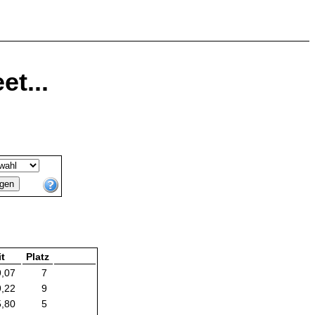
t...
t
Platz
9,07
7
9,22
9
5,80
5