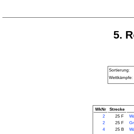
5. 
Sortierung:
Wettkämpfe:
WkNr
Strecke
2
25 F
Wa
2
25 F
Gr
4
25 B
Wa